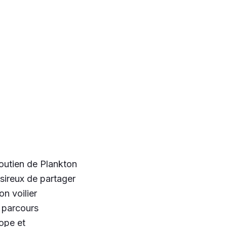
soutien de Plankton
ésireux de partager
on voilier
n parcours
ope et