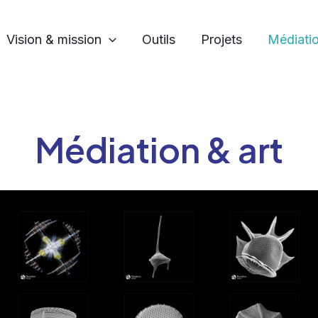
Vision & mission
Outils
Projets
Médiatio
Médiation & art