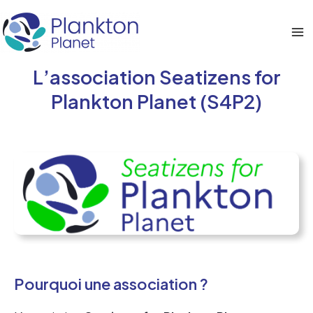
Aller
au
Ma
contenu
L’association Seatizens for
Me
Plankton Planet (S4P2)
Pourquoi une association ?