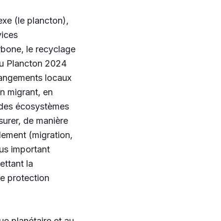
exe (le plancton),
vices
rbone, le recyclage
u Plancton 2024
changements locaux
en migrant, en
t des écosystèmes
surer, de manière
lement (migration,
lus important
ttant la
e protection
ue planétaire et au