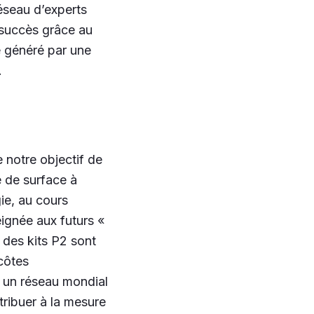
réseau d’experts
 succès grâce au
e généré par une
.
 notre objectif de
 de surface à
gie, au cours
eignée aux futurs «
des kits P2 sont
côtes
e un réseau mondial
tribuer à la mesure