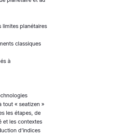
limites planétaires
ments classiques
iés à
echnologies
à tout « seatizen »
es les étapes, de
 et les contextes
uction d’indices