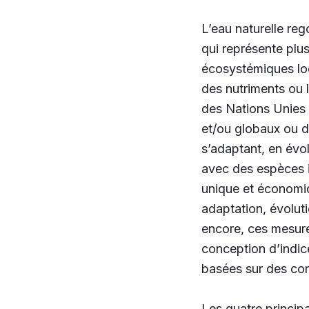
L’eau naturelle reg
qui représente plu
écosystémiques loc
des nutriments ou l
des Nations Unies
et/ou globaux ou de
s’adaptant, en évo
avec des espèces i
unique et économiq
adaptation, évolut
encore, ces mesure
conception d’indic
basées sur des con
Les quatre princip