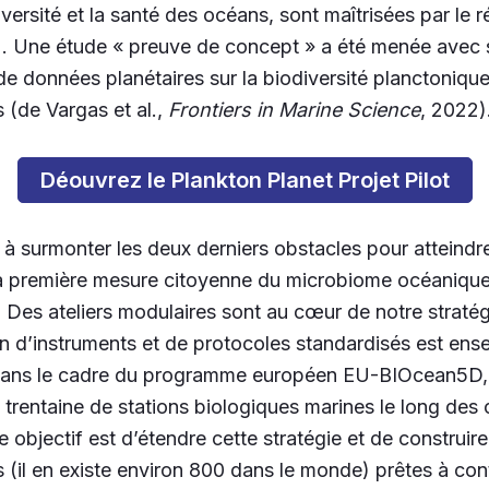
iversité et la santé des océans, sont maîtrisées par le 
2. Une étude « preuve de concept » a été menée avec
e données planétaires sur la biodiversité planctoniqu
s (de Vargas et al.,
Frontiers in Marine Science
, 2022)
Déouvrez le Plankton Planet Projet Pilot
 à surmonter les deux derniers obstacles pour atteindre
 la première mesure citoyenne du microbiome océanique
e. Des ateliers modulaires sont au cœur de notre straté
ion d’instruments et de protocoles standardisés est ens
Dans le cadre du programme européen EU-BIOcean5D, 
trentaine de stations biologiques marines le long des 
 objectif est d’étendre cette stratégie et de construir
 (il en existe environ 800 dans le monde) prêtes à con