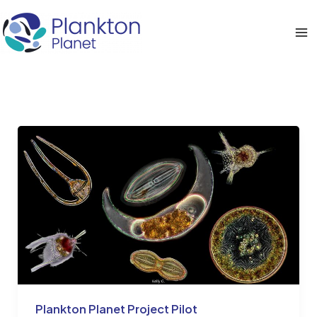
Aller
au
Ma
contenu
Me
Plankton Planet Project Pilot