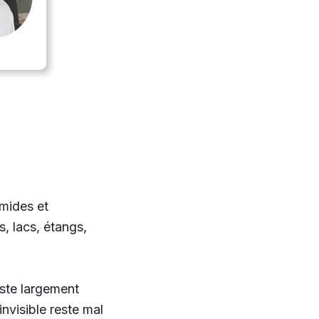
mides et
s, lacs, étangs,
este largement
nvisible reste mal