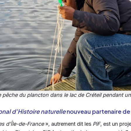
 pêche du plancton dans le lac de Créteil pendant une
al d’Histoire naturelle
nouveau partenaire d
es d’Île-de-France
», autrement dit les
PiF
, est un proj