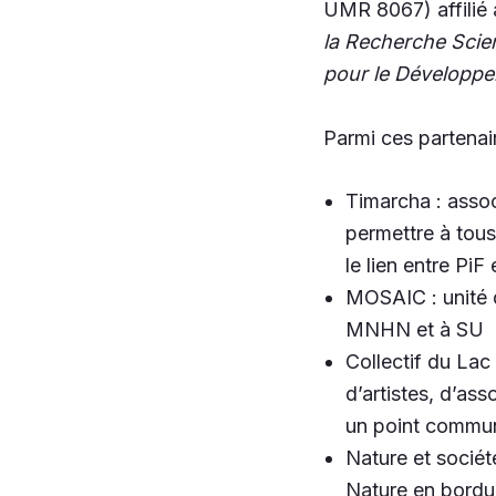
UMR 8067) affilié
la Recherche Scien
pour le Développ
Parmi ces partenair
Timarcha : assoc
permettre à tous
le lien entre PiF
MOSAIC : unité d
MNHN et à SU
Collectif du Lac 
d’artistes, d’ass
un point commun 
Nature et société
Nature en bordur