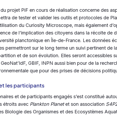
du projet PiF en cours de réalisation concerne des a
ttra de tester et valider les outils et protocoles de Pl
utilisation du Curiosity Microscope, mais également d’o
nence de l’implication des citoyens dans la récolte de
 diversité planctonique en Île-de-France. Les données 
 permettront sur le long terme un suivi pertinent de la
artition et de son évolution. Elles seront accessibles s
 GeoNat’IdF, GBIF, INPN aussi bien pour de la recherch
ironnementale que pour des prises de décisions politiq
et les participants
naires et de participants engagés s’est constitué auto
ns étroits avec
Plankton Planet
et son
association
S4P
ches Biologie des Organismes et des Ecosystèmes Aqu