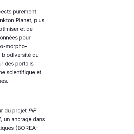
spects purement
ankton Planet, plus
ptimiser et de
 données pour
éco-morpho-
 biodiversité du
ur des portails
e scientifique et
ues.
ur du projet
PiF
2
, un ancrage dans
atiques (BOREA-