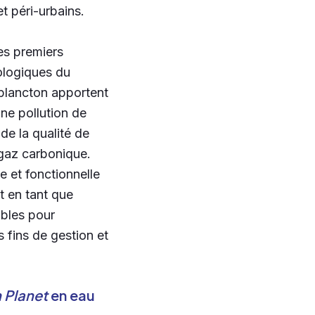
t péri-urbains.
es premiers
cologiques du
plancton apportent
une pollution de
e la qualité de
 gaz carbonique.
e et fonctionnelle
t en tant que
ables pour
 fins de gestion et
 Planet
en eau