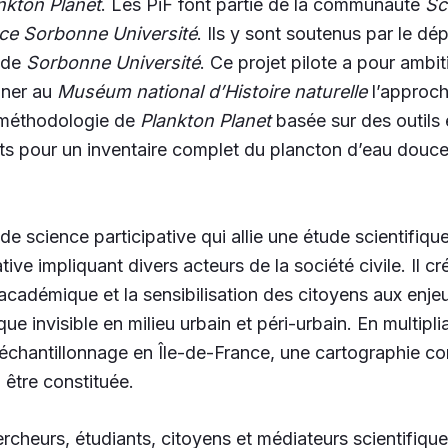
nkton Planet
. Les PiF font partie de la communauté
Sc
nce Sorbonne Université
. Ils y sont soutenus par le d
de
Sorbonne Université
.
Ce projet pilote a pour ambi
iner au
Muséum national d’Histoire naturelle
l’approch
la méthodologie de
Plankton Planet
basée sur des outils 
ts pour un inventaire complet du plancton d’eau douce i
t de science participative qui allie une étude scientifiq
ive impliquant divers acteurs de la société civile. Il cr
académique et la sensibilisation des citoyens aux enjeu
ue invisible en milieu urbain et péri-urbain. En multiplia
’échantillonnage en Île-de-France, une cartographie c
 être constituée.
ercheurs, étudiants, citoyens et médiateurs scientifique