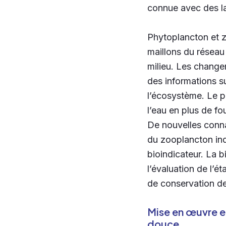
connue avec des la
Phytoplancton et z
maillons du réseau
milieu. Les chang
des informations su
l’écosystème. Le p
l’eau en plus de f
De nouvelles connai
du zooplancton ind
bioindicateur. La b
l’évaluation de l’é
de conservation d
Mise en œuvre 
douce