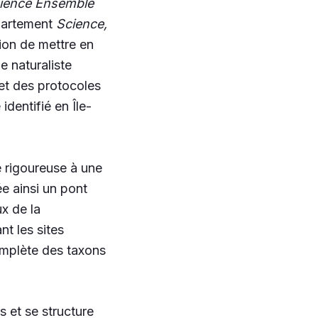
ience Ensemble
épartement
Science,
tion de mettre en
e naturaliste
et des protocoles
dentifié en Île-
ue rigoureuse à une
ée ainsi un pont
x de la
nt les sites
omplète des taxons
s et se structure